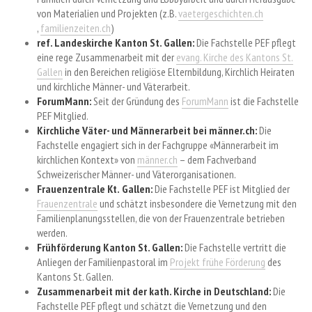
von Materialien und Projekten (z.B.
vaetergeschichten.ch
,
familienzeiten.ch
)
ref. Landeskirche Kanton St. Gallen:
Die Fachstelle PEF pflegt
eine rege Zusammenarbeit mit der
evang. Kirche des Kantons St.
Gallen
in den Bereichen religiöse Elternbildung, Kirchlich Heiraten
und kirchliche Männer- und Väterarbeit.
ForumMann:
Seit der Gründung des
ForumMann
ist die Fachstelle
PEF Mitglied.
Kirchliche Väter- und Männerarbeit bei männer.ch
:
Die
Fachstelle engagiert sich in der Fachgruppe «Männerarbeit im
kirchlichen Kontext» von
männer.ch
– dem Fachverband
Schweizerischer Männer- und Väterorganisationen.
Frauenzentrale Kt.
Gallen:
Die Fachstelle PEF ist Mitglied der
Frauenzentrale
und schätzt insbesondere die Vernetzung mit den
Familienplanungsstellen, die von der Frauenzentrale betrieben
werden.
Frühförderung Kanton St. Gallen:
Die Fachstelle vertritt die
Anliegen der Familienpastoral im
Projekt frühe Förderung
des
Kantons St. Gallen.
Zusammenarbeit mit der kath. Kirche in Deutschland:
Die
Fachstelle PEF pflegt und schätzt die Vernetzung und den