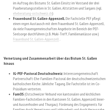
im Auftrag des Bistums St. Gallen Einsitz im Vorstand der drei
Paarberatungsstellen in St. Gallen, Altstätten und Sargans (vgl.
eheberatung-ostschweiz.ch
)
Frauenbund St. Gallen-Appenzell.
Die Fachstelle PEF pflegt
einen regen Austausch mit dem Frauenbund St. Gallen-Appenzell,
da viele Frauengemeinschaften Angebote im Bereich der PEF-
Seelsorge durchführen (z.B. Muki-Treff, Familienanlässe usw.)
Frauenbund St. Gallen-Appenzell
.
Vernetzung und Zusammenarbeit über das Bistum St. Gallen
hinaus
IG-PEF-Pastoral Deutschschweiz:
Interessengemeinschaft
Partnerschaft-Ehe-Familien-Pastoral der deutschschweizerischen
katholischen Kirche. Jährliche Tagung. Die Fachstelle ist im Co-
Präsidium vertreten.
FamOS
(Ostschweizer Verbund von kantonalen und kirchlichen
Familien-Fachstellen in den Kantonen St. Gallen, Appenzell Inner-
und Ausserrhoden und Thurgau): Förderung des Engagments für
Familien durch Vernetzung und Lobbyarbeit und durch Herausgabe