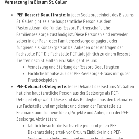
Vernetzung im Bistum St. Gallen
PEF-Ressort-Beauftragte
: In jeder Seelsorgeeinheit des Bistums
St. Gallen gibt es eine hauptamtliche Person aus dem
Pastoralteam, die für das Ressort Partnerschaft-Ehe-
Familienseelsorge zuständig ist. Diese Personen sind entweder
selber in der Paar- oder Familienseelsorge engagiert oder
fungieren als Kontaktperson bei Anliegen oder Anfragen der
Fachstelle PEF. Die Fachstelle PEF lädt jährlich zu einem Ressort-
Treffen nach St. Gallen ein. Dabei geht es um:
Vernetzung und Stärkung der Ressort-Beauftragten
Fachliche Impulse aus der PEF-Seelsorge-Praxis mit guten
Praxisbeispielen
PEF-Dekanats-Delegierte
: Jedes Dekanat des Bistums St. Gallen
hat eine hauptamtliche Person aus der Seelsorge als PEF-
DelegierteR gewählt. Diese sind das Bindeglied aus den Dekanaten
zur Fachstelle und umgekehrt und dienen der Fachstelle als
Resonanzraum für neue Ideen, Projekte und Anliegen in der PEF-
Seelsorge. Aktivitäten:
Jährlich besucht die Fachstelle jede und jeden PEF-
DekanatsdelegierteN vor Ort, um Einblicke in die PEF-
Seelsorge zu bekommen und von den Erfahrungen der