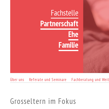
Fachstelle
Partnerschaft
Ehe
Familie
Über uns
Referate und Seminare
Fachberatung und Weit
Grosseltern im Fokus